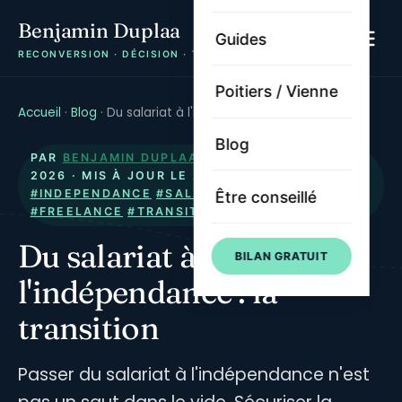
Benjamin Duplaa
Guides
RECONVERSION · DÉCISION · TRAJECTOIRE
Poitiers / Vienne
Accueil
·
Blog
·
Du salariat à l'indépendance : la transition
Blog
PAR
BENJAMIN DUPLAA
· PUBLIÉ LE
6 JUILLET
2026
· MIS À JOUR LE
21 JUILLET 2026
·
#INDEPENDANCE
#SALARIAT
#RECONVERSION
Être conseillé
#FREELANCE
#TRANSITION
Du salariat à
BILAN GRATUIT
l'indépendance : la
transition
Passer du salariat à l'indépendance n'est