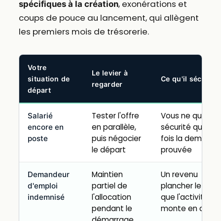
, exonérations et
spécifiques à la création
coups de pouce au lancement, qui allègent
les premiers mois de trésorerie.
Votre
Le levier à
situation de
Ce qu'il sécurise
regarder
départ
Tester l'offre
Vous ne quittez 
Salarié
en parallèle,
sécurité qu'une
encore en
puis négocier
fois la demand
poste
le départ
prouvée
Maintien
Un revenu
Demandeur
partiel de
plancher le tem
d'emploi
l'allocation
que l'activité
indemnisé
pendant le
monte en char
démarrage