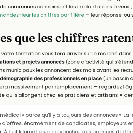
de communes connaissent les implantations à venir ;
andez-leur les chiffres par filière
— leur réponse, ou
es que les chiffres raten
; votre formation vous fera arriver sur le marché dans 
(zone d'activité qui s'étend,
ations et projets annoncés
etins municipaux les annoncent des mois avant les rec
(un bassin o
démographie des professionnels en place
tera massivement par remplacement — regardez l'âge da
te qui s'allongent chez les praticiens et artisans = d
 médical « parce qu'il y a toujours des annonces ». La 
oup d'offres, énormément de candidates, employeurs e
r. À huit kilomètres, en revanche, trois agences d'int