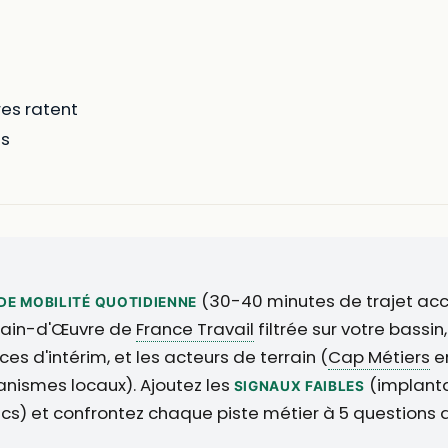
res ratent
ns
(30-40 minutes de trajet accep
DE MOBILITÉ QUOTIDIENNE
Main-d'Œuvre de
France Travail
filtrée sur votre bassin,
s d'intérim, et les acteurs de terrain (
Cap Métiers
en
smes locaux). Ajoutez les
(implanta
SIGNAUX FAIBLES
blics) et confrontez chaque piste métier à 5 questions