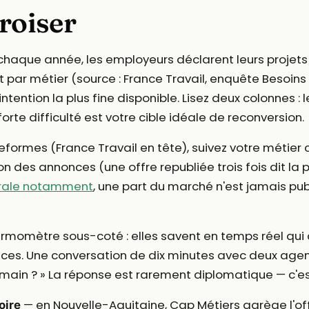
croiser
haque année, les employeurs déclarent leurs projets 
t par métier (source : France Travail, enquête Besoin
ntention la plus fine disponible. Lisez deux colonnes : 
forte difficulté est votre cible idéale de reconversion.
eformes (France Travail en tête), suivez votre métier 
n des annonces (une offre republiée trois fois dit la 
urale notamment
, une part du marché n'est jamais publi
rmomètre sous-coté : elles savent en temps réel qui c
ces. Une conversation de dix minutes avec deux agenc
main ? » La réponse est rarement diplomatique — c'es
— en Nouvelle-Aquitaine, Cap Métiers agrège l'off
oire