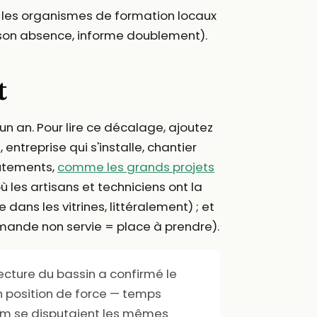
 les organismes de formation locaux
 son absence, informe doublement).
t
un an. Pour lire ce décalage, ajoutez
 entreprise qui s'installe, chantier
rutements,
comme les grands projets
ù les artisans et techniciens ont la
ns les vitrines, littéralement) ; et
emande non servie = place à prendre).
lecture du bassin a confirmé le
n position de force — temps
érim se disputaient les mêmes