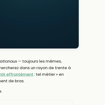
 nationaux — toujours les mêmes,
 chercherez dans un rayon de trente à
ntir effrontément
: tel métier « en
ment de bras.
e.