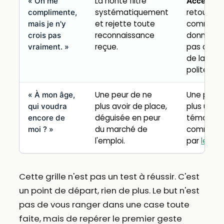
La honte filtre
« On me
Accepter
systématiquement
retour pos
complimente,
et rejette toute
comme u
mais je n'y
reconnaissance
donnée fi
crois pas
reçue.
pas com
vraiment. »
de la
politesse.
Une peur de ne
Une preuv
« À mon âge,
plus avoir de place,
plus un
qui voudra
déguisée en peur
témoin :
encore de
du marché de
commenc
moi ? »
l'emploi.
par
le bila
Cette grille n'est pas un test à réussir. C'est
un point de départ, rien de plus. Le but n'est
pas de vous ranger dans une case toute
faite, mais de repérer le premier geste