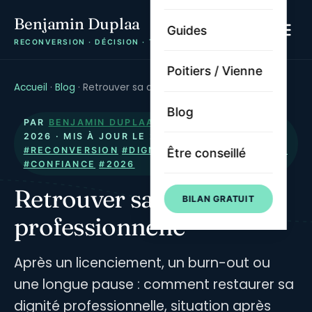
Benjamin Duplaa
Guides
RECONVERSION · DÉCISION · TRAJECTOIRE
Poitiers / Vienne
Accueil
·
Blog
·
Retrouver sa dignité professionnelle
Blog
PAR
BENJAMIN DUPLAA
· PUBLIÉ LE
9 JUILLET
2026
· MIS À JOUR LE
21 JUILLET 2026
·
#RECONVERSION
#DIGNITE
#RECONNAISSANCE
Être conseillé
#CONFIANCE
#2026
Retrouver sa dignité
BILAN GRATUIT
professionnelle
Après un licenciement, un burn-out ou
une longue pause : comment restaurer sa
dignité professionnelle, situation après