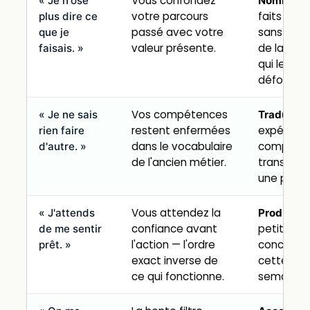
Vous confondez
l
« Je n'ose
Nommer
votre parcours
faits exac
plus dire ce
passé avec votre
sans le ré
que je
valeur présente.
de la hon
faisais. »
qui les
déforme.
Vos compétences
v
« Je ne sais
Traduire
restent enfermées
expérienc
rien faire
dans le vocabulaire
compéte
d'autre. »
de l'ancien métier.
transférab
une par u
Vous attendez la
u
« J'attends
Produire
confiance avant
petite pr
de me sentir
l'action — l'ordre
concrète,
prêt. »
exact inverse de
cette
ce qui fonctionne.
semaine.