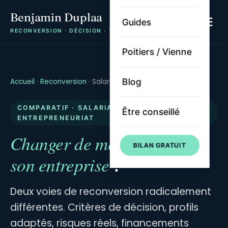
Benjamin Duplaa
Guides
RECONVERSION · DÉCISION · TRAJECTOIRE
Poitiers / Vienne
Blog
Accueil
·
Reconversion
·
Salariat ou entrepreneuriat
COMPARATIF · SALARIAT VS
Être conseillé
ENTREPRENEURIAT
Changer de métier ou créer
BILAN GRATUIT
son entreprise
?
Deux voies de reconversion radicalement
différentes. Critères de décision, profils
adaptés, risques réels, financements