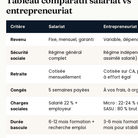
Tableau comparatif salariat vs
entrepreneuriat
Critère
Salariat
Entrepreneuriat
Comparaison des caractéristiques principales entre salariat et 
Fixe, mensuel, garanti
Variable, dépen
Revenu
Régime général
Régime indépen
Sécurité
complet
assimilé salarié)
sociale
Cotisée
Cotisée sur CA, 
Retraite
mensuellement
à effort égal
5 semaines payées
À vos frais, à or
Congés
Salarié 22 % +
Micro : 22-24 % 
Charges
employeur
SASU : 80 % brut
sociales
6-12 mois formation +
3-6 mois formati
Durée
recherche emploi
mois pour stabil
bascule