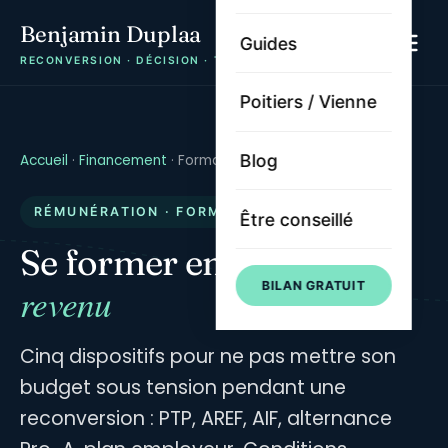
Benjamin Duplaa
Guides
RECONVERSION · DÉCISION · TRAJECTOIRE
Poitiers / Vienne
Blog
Accueil
·
Financement
·
Formation rémunérée
RÉMUNÉRATION · FORMATION
Être conseillé
gardant un
Se former en
BILAN GRATUIT
revenu
Cinq dispositifs pour ne pas mettre son
budget sous tension pendant une
reconversion : PTP, AREF, AIF, alternance