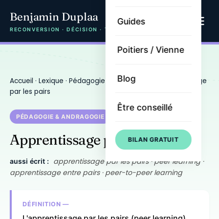
Benjamin Duplaa
Guides
RECONVERSION · DÉCISION · TRAJECTOIRE
Poitiers / Vienne
Blog
Accueil
·
Lexique
·
Pédagogie & andragogie
· Apprentissage
par les pairs
Être conseillé
PÉDAGOGIE & ANDRAGOGIE
Apprentissage par les pairs
BILAN GRATUIT
apprentissage par les pairs · peer learning ·
aussi écrit :
apprentissage entre pairs · peer-to-peer learning
DÉFINITION —
L'apprentissage par les pairs (peer learning)