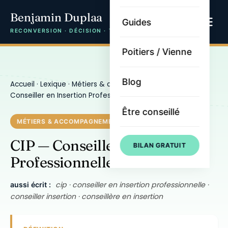
Benjamin Duplaa
Guides
RECONVERSION · DÉCISION · TRAJECTOIRE
Poitiers / Vienne
Blog
Accueil
·
Lexique
·
Métiers & accompagnement
· CIP —
Conseiller en Insertion Professionnelle
Être conseillé
MÉTIERS & ACCOMPAGNEMENT
CIP — Conseiller en Insertion
BILAN GRATUIT
Professionnelle
cip · conseiller en insertion professionnelle ·
aussi écrit :
conseiller insertion · conseillère en insertion