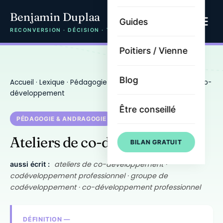
Benjamin Duplaa
Guides
RECONVERSION · DÉCISION · TRAJECTOIRE
Poitiers / Vienne
Blog
Accueil
·
Lexique
·
Pédagogie & andragogie
· Ateliers de co-
développement
Être conseillé
PÉDAGOGIE & ANDRAGOGIE
Ateliers de co-développement
BILAN GRATUIT
ateliers de co-développement ·
aussi écrit :
codéveloppement professionnel · groupe de
codéveloppement · co-développement professionnel
DÉFINITION —