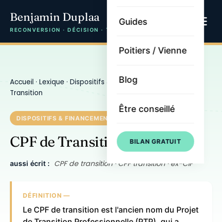
Benjamin Duplaa
Guides
RECONVERSION · DÉCISION · TRAJECTOIRE
Poitiers / Vienne
Blog
Accueil
·
Lexique
·
Dispositifs & financement
· CPF de
Transition
Être conseillé
DISPOSITIFS & FINANCEMENT
CPF de Transition
BILAN GRATUIT
CPF de transition · CPF transition · ex-CIF
aussi écrit :
DÉFINITION —
Le CPF de transition est l'ancien nom du Projet
de Transition Professionnelle (PTP), qui a