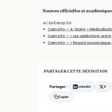
Sources officielles et académique
ACADÉMIQUES
Cairn.info — A. Giami, « Médicalisat
Cairn.info — « Les addictions, entr
Cairn.info — « Regard sociologique 
PARTAGER CETTE DÉFINITION
Partager :
LinkedIn
X
Copier