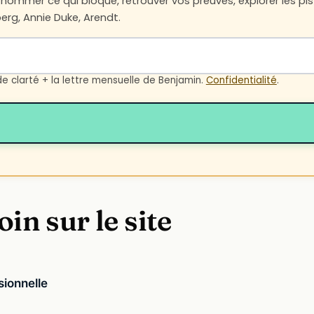
ommer ce qui bloque, retrouver vos preuves, explorer les pist
rg, Annie Duke, Arendt.
de clarté + la lettre mensuelle de Benjamin.
Confidentialité
.
oin sur le site
sionnelle