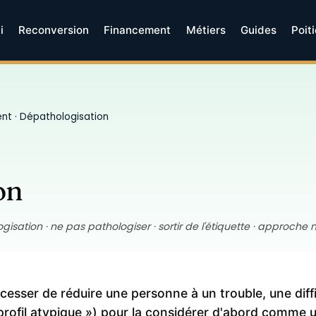
i
Reconversion
Financement
Métiers
Guides
Poit
ent
· Dépathologisation
on
isation · ne pas pathologiser · sortir de l'étiquette · approche
cesser de réduire une personne à un trouble, une diffi
e profil atypique ») pour la considérer d'abord comme