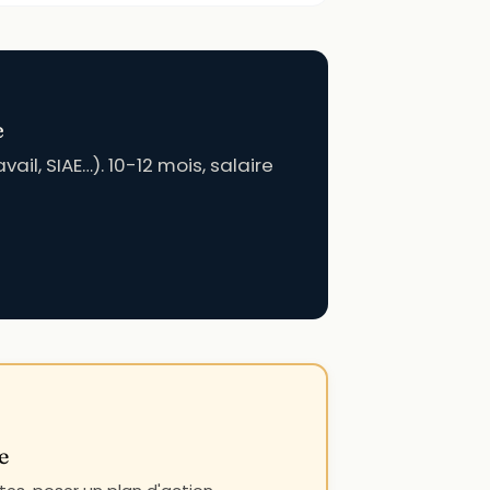
e
il, SIAE…). 10-12 mois, salaire
e