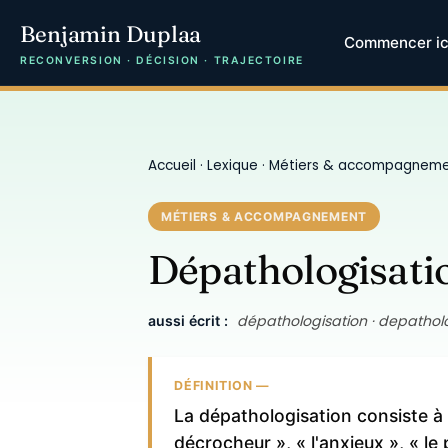
Benjamin Duplaa
Commencer ic
RECONVERSION · DÉCISION · TRAJECTOIRE
Accueil
·
Lexique
·
Métiers & accompagnem
MÉTIERS & ACCOMPAGNEMENT
Dépathologisati
dépathologisation · depatholog
aussi écrit :
DÉFINITION —
La dépathologisation consiste à 
décrocheur », « l'anxieux », « l