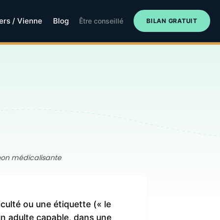
iers / Vienne
Blog
Être conseillé
BILAN GRATUIT
 non médicalisante
culté ou une étiquette (« le
 un adulte capable, dans une