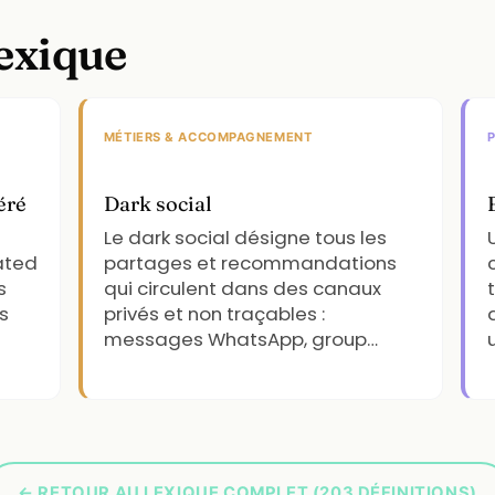
lexique
MÉTIERS & ACCOMPAGNEMENT
éré
Dark social
Le dark social désigne tous les
ated
partages et recommandations
s
qui circulent dans des canaux
s
privés et non traçables :
messages WhatsApp, group…
← RETOUR AU LEXIQUE COMPLET (203 DÉFINITIONS)