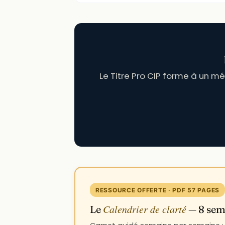
Le Titre Pro CIP forme à un mé
RESSOURCE OFFERTE · PDF 57 PAGES
Calendrier de clarté
Le
— 8 sema