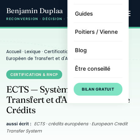
Benjamin Duplaa
Guides
RECONVERSION · DÉCISION · TRAJECTOIRE
Poitiers / Vienne
Blog
Accueil
·
Lexique
·
Certification & RNCP
· ECTS — Système
Européen de Transfert et d'Accumulation de Crédits
Être conseillé
CERTIFICATION & RNCP
ECTS — Système Européen de
BILAN GRATUIT
Transfert et d'Accumulation de
Crédits
ECTS · crédits européens · European Credit
aussi écrit :
Transfer System