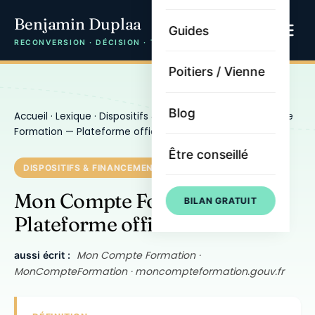
Benjamin Duplaa
Guides
RECONVERSION · DÉCISION · TRAJECTOIRE
Poitiers / Vienne
Blog
Accueil
·
Lexique
·
Dispositifs & financement
· Mon Compte
Formation — Plateforme officielle CPF
Être conseillé
DISPOSITIFS & FINANCEMENT
Mon Compte Formation —
BILAN GRATUIT
Plateforme officielle CPF
Mon Compte Formation ·
aussi écrit :
MonCompteFormation · moncompteformation.gouv.fr