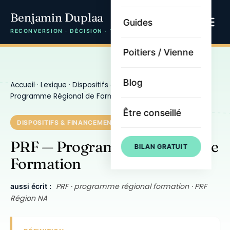
Benjamin Duplaa
Guides
RECONVERSION · DÉCISION · TRAJECTOIRE
Poitiers / Vienne
Blog
Accueil
·
Lexique
·
Dispositifs & financement
· PRF —
Programme Régional de Formation
Être conseillé
DISPOSITIFS & FINANCEMENT
PRF — Programme Régional de
BILAN GRATUIT
Formation
PRF · programme régional formation · PRF
aussi écrit :
Région NA