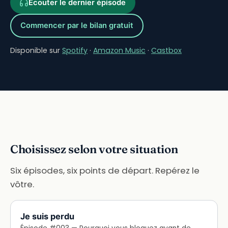
Écouter le dernier épisode
Commencer par le bilan gratuit
Disponible sur
Spotify
·
Amazon Music
·
Castbox
Choisissez selon votre situation
Six épisodes, six points de départ. Repérez le
vôtre.
Je suis perdu