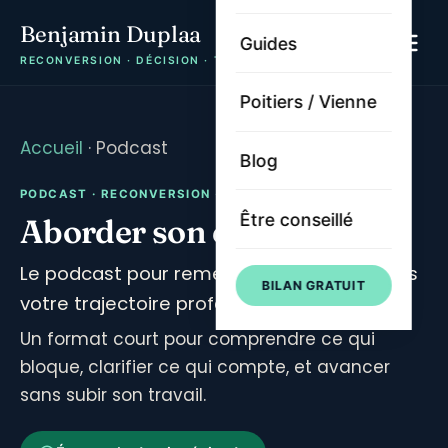
Benjamin Duplaa
Guides
RECONVERSION · DÉCISION · TRAJECTOIRE
Poitiers / Vienne
Accueil
· Podcast
Blog
PODCAST · RECONVERSION · TRAJECTOIRE
Être conseillé
Aborder son évolution
Le podcast pour remettre de la clarté dans
BILAN GRATUIT
votre trajectoire professionnelle.
Un format court pour comprendre ce qui
bloque, clarifier ce qui compte, et avancer
sans subir son travail.