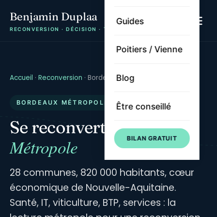
Benjamin Duplaa
Guides
RECONVERSION · DÉCISION · TRAJECTOIRE
Poitiers / Vienne
Blog
Accueil
·
Reconversion
·
Bordeaux Métropole
BORDEAUX MÉTROPOLE · 28 COMMUNES
Être conseillé
Bordeaux
Se reconvertir à
BILAN GRATUIT
Métropole
28 communes, 820 000 habitants, cœur
économique de Nouvelle-Aquitaine.
Santé, IT, viticulture, BTP, services : la