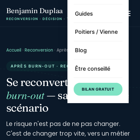
Benjamin Duplaa
Guides
RECONVERSION · DÉCISION · TRAJECTOIRE
Poitiers / Vienne
Blog
Accueil
·
Reconversion
·
Après burn-out
APRÈS BURN-OUT · RECONSTRUCTION
Être conseillé
après un
Se reconvertir
BILAN GRATUIT
burn-out
— sans rejouer le
scénario
Le risque n'est pas de ne pas changer.
C'est de changer trop vite, vers un métier