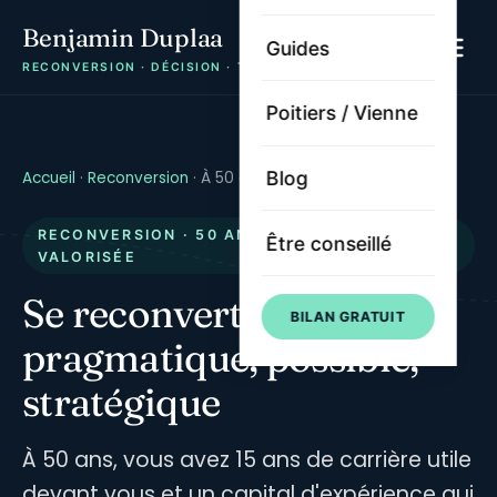
Benjamin Duplaa
Guides
RECONVERSION · DÉCISION · TRAJECTOIRE
Poitiers / Vienne
Blog
Accueil
·
Reconversion
·
À 50 ans
RECONVERSION · 50 ANS · MATURITÉ
Être conseillé
VALORISÉE
50 ans
Se reconvertir à
:
BILAN GRATUIT
pragmatique, possible,
stratégique
À 50 ans, vous avez 15 ans de carrière utile
devant vous et un capital d'expérience qui