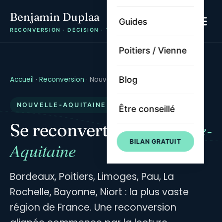
Benjamin Duplaa
Guides
RECONVERSION · DÉCISION · TRAJECTOIRE
Poitiers / Vienne
Blog
Accueil
·
Reconversion
·
Nouvelle-Aquitaine
NOUVELLE-AQUITAINE · 12 DÉPARTEMENTS
Être conseillé
Nouvelle-
Se reconvertir en
BILAN GRATUIT
Aquitaine
Bordeaux, Poitiers, Limoges, Pau, La
Rochelle, Bayonne, Niort : la plus vaste
région de France. Une reconversion