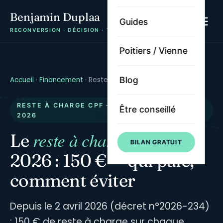
Benjamin Duplaa
Guides
RECONVERSION · DÉCISION · TRAJECTOIRE
Poitiers / Vienne
Blog
Accueil
·
Financement
·
Reste à charge CPF
RESTE À CHARGE CPF · 150 € DEPUIS AVRIL
Être conseillé
2026
reste à charge
Le
CPF en
BILAN GRATUIT
2026 : 150 € — qui paie,
comment éviter
Depuis le 2 avril 2026 (décret n°2026-234)
: 150 € de reste à charge sur chaque