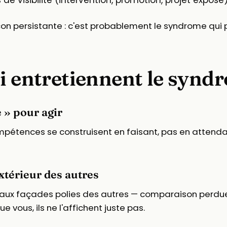
de visibilité (intervention, promotion, projet exposé)
on persistante : c'est probablement le syndrome qui pa
ui entretiennent le synd
e » pour agir
mpétences se construisent en faisant, pas en attendant
xtérieur des autres
aux façades polies des autres — comparaison perdue
vous, ils ne l'affichent juste pas.