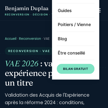
Benjamin Duplaa
Guides
RECONVERSION · DÉCISION · TRAJECTOIRE
Poitiers / Vienne
Blog
Accueil
·
Reconversion
·
VAE
RECONVERSION · VAE
Être conseillé
VAE 2026
: valoriser ton
BILAN GRATUIT
expérience pour obtenir
un titre
Validation des Acquis de l'Expérience
après la réforme 2024 : conditions,