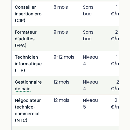
6 mois
Sans
1 800
Conseiller
bac
€/mois
insertion pro
(CIP)
9 mois
Sans
2 000
Formateur
bac
€/mois
d'adultes
(FPA)
9-12 mois
Niveau
1 800
Technicien
4
€/mois
informatique
(TIP)
12 mois
Niveau
2 100
Gestionnaire
4
€/mois
de paie
12 mois
Niveau
2 400
Négociateur
5
€/mois
technico-
commercial
(NTC)