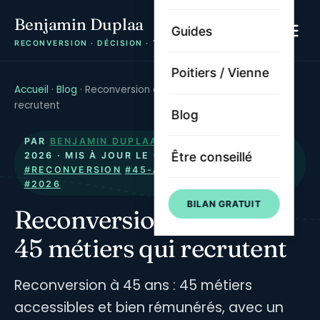
Benjamin Duplaa
Guides
RECONVERSION · DÉCISION · TRAJECTOIRE
Poitiers / Vienne
Accueil
·
Blog
·
Reconversion à 45 ans : 45 métiers qui
recrutent
Blog
PAR
BENJAMIN DUPLAA
· PUBLIÉ LE
10 MAI
Être conseillé
2026
· MIS À JOUR LE
6 AOÛT 2026
·
#RECONVERSION
#45-ANS
#METIERS
#EMPLOI
#2026
BILAN GRATUIT
Reconversion à 45 ans :
45 métiers qui recrutent
Reconversion à 45 ans : 45 métiers
accessibles et bien rémunérés, avec un