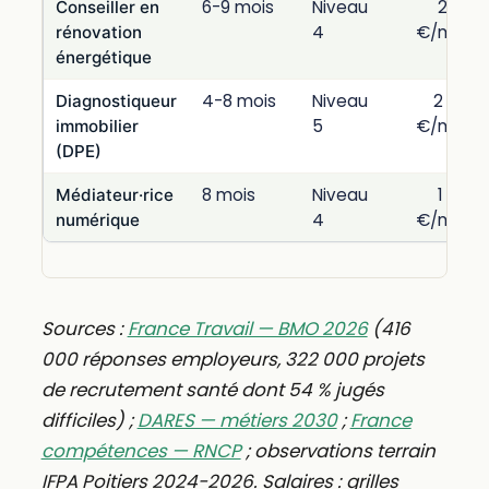
6-9 mois
Niveau
2 100
Conseiller en
4
€/mois
rénovation
énergétique
4-8 mois
Niveau
2 300
Diagnostiqueur
5
€/mois
immobilier
(DPE)
8 mois
Niveau
1 800
Médiateur·rice
4
€/mois
numérique
Sources :
France Travail — BMO 2026
(416
000 réponses employeurs, 322 000 projets
de recrutement santé dont 54 % jugés
difficiles) ;
DARES — métiers 2030
;
France
compétences — RNCP
; observations terrain
IFPA Poitiers 2024-2026. Salaires : grilles