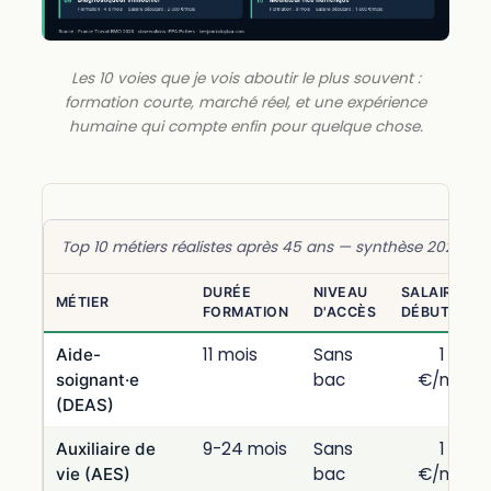
Les 10 voies que je vois aboutir le plus souvent :
formation courte, marché réel, et une expérience
humaine qui compte enfin pour quelque chose.
Top 10 métiers réalistes après 45 ans — synthèse 2026
DURÉE
NIVEAU
SALAIRE
MÉTIER
FORMATION
D'ACCÈS
DÉBUTANT
11 mois
Sans
1 700
Aide-
bac
€/mois
soignant·e
(DEAS)
9-24 mois
Sans
1 600
Auxiliaire de
bac
€/mois
vie (AES)