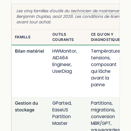
Les cinq familles d'outils du
technicien de maintenance in
Benjamin Duplaa, août 2026. Les conditions de licence sont 
avant tout achat.
OUTILS
CE QU'ON Y
FAMILLE
COURANTS
DIAGNOSTIQUE
HWMonitor,
Températures,
Bilan matériel
AIDA64
tensions,
Engineer,
composant
UserDiag
qui lâche
avant la
panne
GParted,
Partitions,
Gestion du
EaseUS
migrations,
stockage
Partition
conversion
Master
MBR/GPT,
sauvegardes