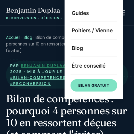
Benjamin Duplaa
Guides
RECONVERSION · DÉCISION · TRAJECTOIRE
Poitiers / Vienne
Accueil
·
Blog
·
Bilan de compétences : pourquoi 4
personnes sur 10 en ressortent déçues (et comment
Blog
l'éviter)
Être conseillé
PAR
BENJAMIN DUPLAA
· PUBLIÉ LE
10 MARS
2025
· MIS À JOUR LE
13 JUILLET 2026
·
#BILAN-COMPETENCES
#METHODE
#CPF
#RECONVERSION
BILAN GRATUIT
Bilan de compétences :
pourquoi 4 personnes sur
10 en ressortent déçues