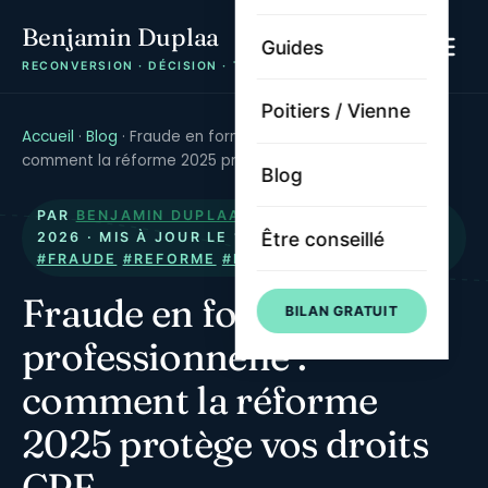
Benjamin Duplaa
Guides
RECONVERSION · DÉCISION · TRAJECTOIRE
Poitiers / Vienne
Accueil
·
Blog
·
Fraude en formation professionnelle :
comment la réforme 2025 protège vos droits CPF
Blog
PAR
BENJAMIN DUPLAA
· PUBLIÉ LE
2 MARS
Être conseillé
2026
· MIS À JOUR LE
19 MAI 2026
·
#CPF
#FRAUDE
#REFORME
#FORMATION
#DROITS
Fraude en formation
BILAN GRATUIT
professionnelle :
comment la réforme
2025 protège vos droits
CPF