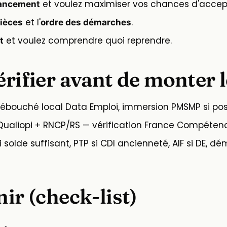
et voulez maximiser vos chances d'accep
nancement
et l'
.
pièces
ordre des démarches
et voulez comprendre quoi reprendre.
t
érifier avant de monter l
ébouché local Data Emploi, immersion PMSMP si pos
Qualiopi + RNCP/RS — vérification France Compétenc
i solde suffisant, PTP si CDI ancienneté, AIF si DE, d
nir (check-list)