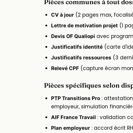
Pièces communes à tout dos
(2 pages max, focalis
CV à jour
(1 pa
Lettre de motivation projet
avec programme
Devis OF Qualiopi
(carte d'ide
Justificatifs identité
(3 dernie
Justificatifs ressources
(capture écran mon
Relevé CPF
Pièces spécifiques selon disp
: attestatio
PTP Transitions Pro
employeur, simulation financièr
: validation con
AIF France Travail
: accord écrit 
Plan employeur