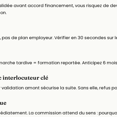
st validée avant accord financement, vous risquez de d
ion.
F, pas de plan employeur. Vérifier en 30 secondes sur
marche tardive = formation reportée. Anticipez 6 moi
 interlocuteur clé
eur validation amont sécurise la suite. Sans elle, refus
que
mmédiatement. La commission attend du sens : pourquo