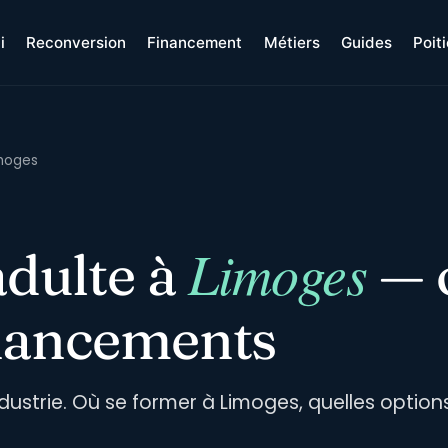
i
Reconversion
Financement
Métiers
Guides
Poit
imoges
Limoges
dulte à
— 
inancements
ndustrie. Où se former à Limoges, quelles option