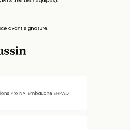
 IRTS très bien équipés).
ace avant signature.
assin
sitions Pro NA. Embauche EHPAD