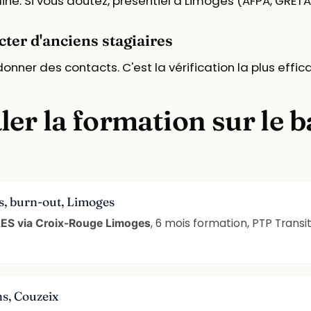
ine. Si vous doutez, présentiel à Limoges (AFPA, GRETA,
cter d'anciens stagiaires
nner des contacts. C'est la vérification la plus effic
er la formation sur le b
s, burn-out, Limoges
, 6 mois formation, PTP Tran
AES via Croix-Rouge Limoges
s, Couzeix