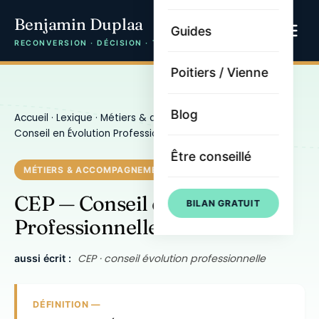
Benjamin Duplaa
Guides
RECONVERSION · DÉCISION · TRAJECTOIRE
Poitiers / Vienne
Blog
Accueil
·
Lexique
·
Métiers & accompagnement
· CEP —
Conseil en Évolution Professionnelle
Être conseillé
MÉTIERS & ACCOMPAGNEMENT
CEP — Conseil en Évolution
BILAN GRATUIT
Professionnelle
CEP · conseil évolution professionnelle
aussi écrit :
DÉFINITION —