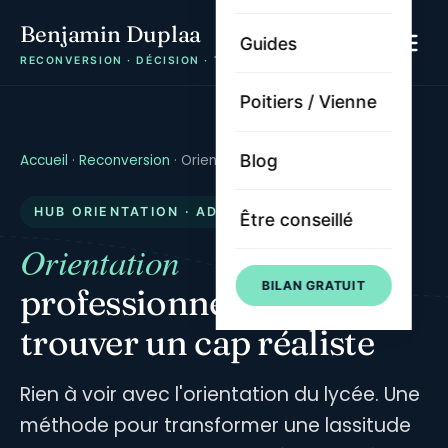
Benjamin Duplaa
Guides
RECONVERSION · DÉCISION · TRAJECTOIRE
Poitiers / Vienne
Blog
Accueil
·
Reconversion
·
Orientation adulte
HUB ORIENTATION · ADULTE
Être conseillé
Orientation
BILAN GRATUIT
professionnelle adulte —
trouver un cap réaliste
Rien à voir avec l'orientation du lycée. Une
méthode pour transformer une lassitude