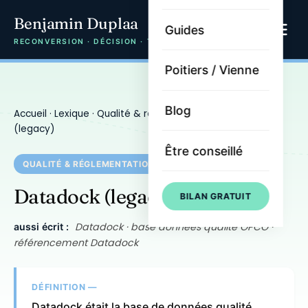
Benjamin Duplaa
Guides
RECONVERSION · DÉCISION · TRAJECTOIRE
Poitiers / Vienne
Blog
Accueil
·
Lexique
·
Qualité & réglementation
· Datadock
(legacy)
Être conseillé
QUALITÉ & RÉGLEMENTATION
Datadock (legacy)
BILAN GRATUIT
Datadock · base données qualité OPCO ·
aussi écrit :
référencement Datadock
DÉFINITION —
Datadock était la base de données qualité