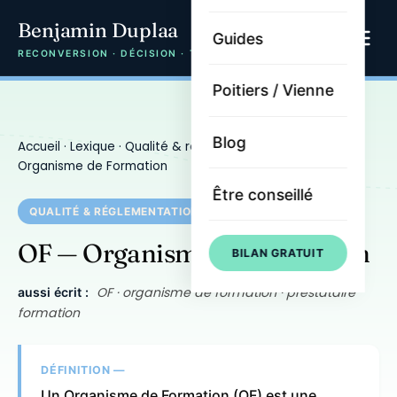
Benjamin Duplaa
Guides
RECONVERSION · DÉCISION · TRAJECTOIRE
Poitiers / Vienne
Blog
Accueil
·
Lexique
·
Qualité & réglementation
· OF —
Organisme de Formation
Être conseillé
QUALITÉ & RÉGLEMENTATION
OF — Organisme de Formation
BILAN GRATUIT
OF · organisme de formation · prestataire
aussi écrit :
formation
DÉFINITION —
Un Organisme de Formation (OF) est une