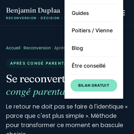
Benjamin Duplaa
Guides
RECONVERSION · DÉCISION · TRAJECTOIRE
Poitiers / Vienne
Blog
Accueil
·
Reconversion
·
Après congé parental
APRÈS CONGÉ PARENTAL · REPRENDRE
Être conseillé
après un
Se reconvertir
BILAN GRATUIT
congé parental
Le retour ne doit pas se faire à l'identique «
parce que c'est plus simple ». Méthode
pour transformer ce moment en bascule