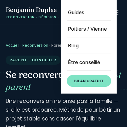
Benjamin Duplaa
Guides
RECONVERSION · DÉCISION · TRAJECTOIRE
Poitiers / Vienne
Blog
Accueil
·
Reconversion
·
Parent
PARENT · CONCILIER
Être conseillé
quand on est
Se reconvertir
BILAN GRATUIT
parent
Une reconversion ne brise pas la famille —
si elle est préparée. Méthode pour bâtir un
projet stable sans casser l'équilibre