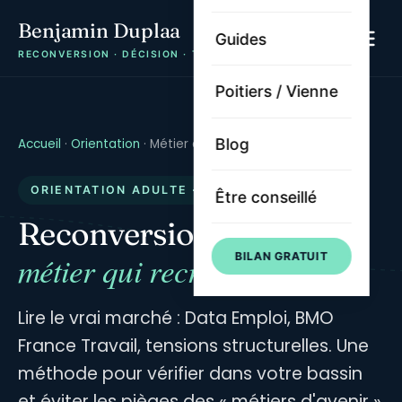
Benjamin Duplaa
Guides
RECONVERSION · DÉCISION · TRAJECTOIRE
Poitiers / Vienne
Blog
Accueil
·
Orientation
·
Métier qui recrute
ORIENTATION ADULTE · MARCHÉ
Être conseillé
Reconversion vers un
métier qui recrute
BILAN GRATUIT
Lire le vrai marché : Data Emploi, BMO
France Travail, tensions structurelles. Une
méthode pour vérifier dans votre bassin
et éviter les pièges des « métiers d'avenir »