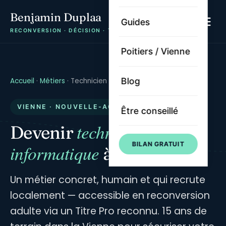
Benjamin Duplaa
Guides
RECONVERSION · DÉCISION · TRAJECTOIRE
Poitiers / Vienne
Blog
Accueil
·
Métiers
·
Technicien informatique Poitiers
VIENNE · NOUVELLE-AQUITAINE
Être conseillé
technicien
Devenir
BILAN GRATUIT
informatique
à Poitiers
Un métier concret, humain et qui recrute
localement — accessible en reconversion
adulte via un Titre Pro reconnu. 15 ans de