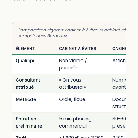
Comparaison signaux cabinet à éviter vs cabinet sérieux 
compétences Bordeaux
ÉLÉMENT
CABINET À ÉVITER
CABINET SÉ
Non visible /
Affichée, à
Qualiopi
périmée
« On vous
Nom + parc
Consultant
attribuera »
avant
attribué
Orale, floue
Document 
Méthode
structuré
5 min phoning
30-60 min e
Entretien
commercial
présentiel
préliminaire