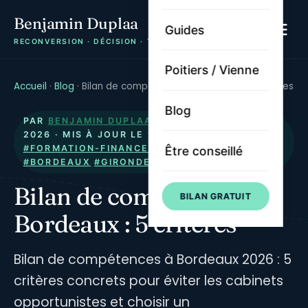
Benjamin Duplaa
Guides
RECONVERSION · DÉCISION · TRAJECTOIRE
Poitiers / Vienne
Accueil
·
Blog
·
Bilan de compétences à Bordeaux : 5 critères
Blog
PAR
BENJAMIN DUPLAA
· PUBLIÉ LE
22 MAI
2026
· MIS À JOUR LE
13 JUILLET 2026
·
#FORMATION-FINANCEMENT
#BILAN
Être conseillé
#BORDEAUX
#GIRONDE
#RECONVERSION
Bilan de compétences à
BILAN GRATUIT
Bordeaux : 5 critères
Bilan de compétences à Bordeaux 2026 : 5
critères concrets pour éviter les cabinets
opportunistes et choisir un