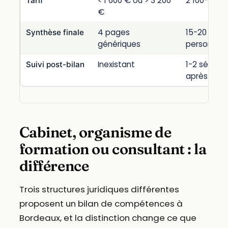
< 1 600 € ou > 3 200
2 100-2 40
Tarif
€
4 pages
15-20 pag
Synthèse finale
génériques
personnali
Inexistant
1-2 séance
Suivi post-bilan
après
Cabinet, organisme de
formation ou consultant : la
différence
Trois structures juridiques différentes
proposent un bilan de compétences à
Bordeaux, et la distinction change ce que