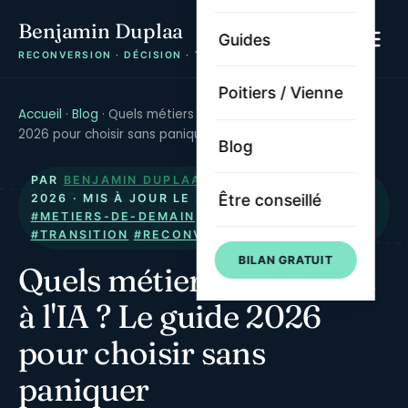
Benjamin Duplaa
Guides
RECONVERSION · DÉCISION · TRAJECTOIRE
Poitiers / Vienne
Accueil
·
Blog
·
Quels métiers survivront à l'IA ? Le guide
2026 pour choisir sans paniquer
Blog
PAR
BENJAMIN DUPLAA
· PUBLIÉ LE
8 JANVIER
Être conseillé
2026
· MIS À JOUR LE
22 MAI 2026
·
#METIERS-DE-DEMAIN
#FUTUR
#IA
#TRANSITION
#RECONVERSION
BILAN GRATUIT
Quels métiers survivront
à l'IA ? Le guide 2026
pour choisir sans
paniquer