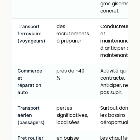
gros gisement
concret.
des
Conducteurs
Transport
recrutements
et
ferroviaire
à préparer
maintenance,
(voyageurs)
à anticiper dès
maintenant.
près de −40
Activité qui se
Commerce
%
contracte.
et
Anticiper, ne
réparation
pas subir.
auto
pertes
Surtout dans
Transport
significatives,
les bassins
aérien
localisées
aéroportuaires.
(passagers)
en baisse
Les chauffeurs
Fret routier