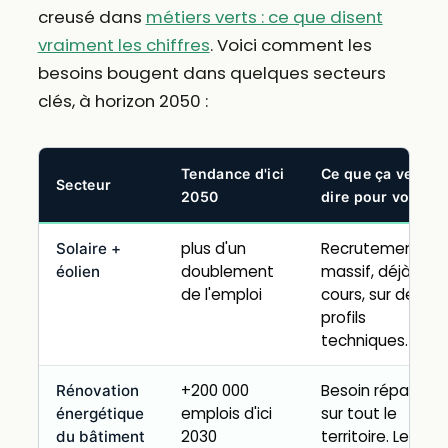
creusé dans
métiers verts : ce que disent
vraiment les chiffres
. Voici comment les
besoins bougent dans quelques secteurs
clés, à horizon 2050 :
Tendance d'ici
Ce que ça veut
Secteur
2050
dire pour vous
plus d'un
Recrutement
Solaire +
doublement
massif, déjà en
éolien
de l'emploi
cours, sur des
profils
techniques.
+200 000
Besoin réparti
Rénovation
emplois d'ici
sur tout le
énergétique
2030
territoire. Le
du bâtiment