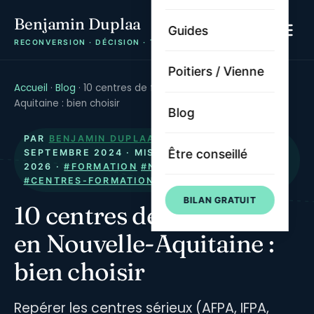
Benjamin Duplaa
Guides
RECONVERSION · DÉCISION · TRAJECTOIRE
Poitiers / Vienne
Accueil
·
Blog
·
10 centres de formation en Nouvelle-
Aquitaine : bien choisir
Blog
PAR
BENJAMIN DUPLAA
· PUBLIÉ LE
10
Être conseillé
SEPTEMBRE 2024
· MIS À JOUR LE
1 AOÛT
2026
·
#FORMATION
#NOUVELLE-AQUITAINE
#CENTRES-FORMATION
#CHOISIR
#QUALIOPI
BILAN GRATUIT
10 centres de formation
en Nouvelle-Aquitaine :
bien choisir
Repérer les centres sérieux (AFPA, IFPA,