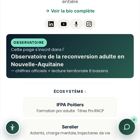
entière
→ Voir la bio complète
OBSERVATOIRE
Cette page s'inscrit dans l'
Observatoire de la reconversion adulte en
Nouvelle-Aquitaine
— chiffres officiels + lecture territoriale 6 bassins.
ÉCOSYSTÈME :
IFPA Poitiers
Formation pro adulte · Titres Pro RNCP
Serelier
Aidants, charge mentale, trajectoires de vie