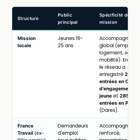
Public
Spécificité de la
Structure
principal
mission
Jeunes 16-
Accompagneme
Mission
25 ans
global (emploi,
locale
logement, santé,
mobilité). En 2025
le réseau a
enregistré
201 0
entrées en Contr
d'engagement
et
jeune
285 100
entrées en Pacea
(Dares).
Demandeurs
Accompagneme
France
d'emploi
renforcé,
Travail
(ex-