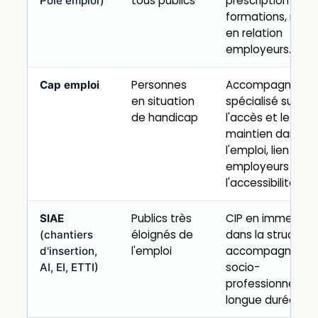
tous publics
prescription de
Pôle emploi)
formations, mise
en relation
employeurs.
Personnes
Accompagneme
Cap emploi
en situation
spécialisé sur
de handicap
l'accès et le
maintien dans
l'emploi, lien ave
employeurs sur
l'accessibilité.
Publics très
CIP en immersion
SIAE
éloignés de
dans la structure
(chantiers
l'emploi
accompagneme
d'insertion,
socio-
AI, EI, ETTI)
professionnel
longue durée.