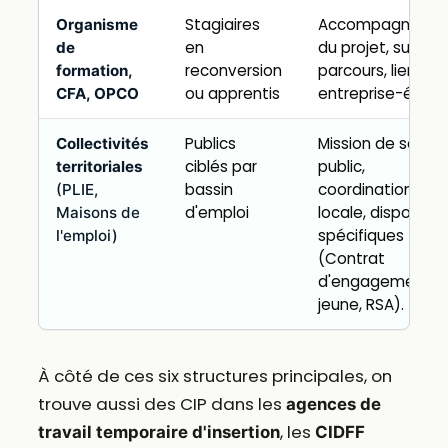
Stagiaires
Accompagneme
Organisme
en
du projet, suivi d
de
reconversion
parcours, lien
formation,
ou apprentis
entreprise-école
CFA, OPCO
Publics
Mission de servic
Collectivités
ciblés par
public,
territoriales
bassin
coordination
(PLIE,
d'emploi
locale, dispositifs
Maisons de
spécifiques
l'emploi)
(Contrat
d'engagement
jeune, RSA).
À côté de ces six structures principales, on
trouve aussi des CIP dans les
agences de
, les
travail temporaire d'insertion
CIDFF