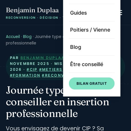
Benjamin Duplaa
Guides
RECONVERSION · DÉCISION · TRAJECTOIRE
Poitiers / Vienne
Accueil
·
Blog
·
Journée type d'un conseiller en insertion
professionnelle
Blog
PAR
BENJAMIN DUPLAA
· PUBLIÉ LE
15
Être conseillé
NOVEMBRE 2025
· MIS À JOUR LE
6 AOÛT
2026
·
#CIP
#METIERS
#INSERTION
#FORMATION
#RECONVERSION
BILAN GRATUIT
Journée type d'un
conseiller en insertion
professionnelle
Vous envisagez de devenir CIP ? Sa