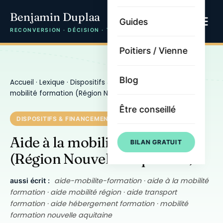
Benjamin Duplaa
Guides
RECONVERSION · DÉCISION · TRAJECTOIRE
Poitiers / Vienne
Blog
Accueil
·
Lexique
·
Dispositifs & financement
· Aide à la
mobilité formation (Région Nouvelle-Aquitaine)
Être conseillé
DISPOSITIFS & FINANCEMENT
Aide à la mobilité formation
BILAN GRATUIT
(Région Nouvelle-Aquitaine)
aide-mobilite-formation · aide à la mobilité
aussi écrit :
formation · aide mobilité région · aide transport
formation · aide hébergement formation · mobilité
formation nouvelle aquitaine