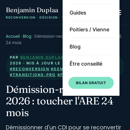
Benjamin Duplaa
Guides
RECONVERSION · DÉCISION · TRAJECTOIRE
Poitiers / Vienne
Accueil
·
Blog
·
Démission-reconversion 2026 : toucher l'ARE
24 mois
Blog
PAR
BENJAMIN DUPLAA
· PUBLIÉ LE
17 MAI
Être conseillé
2026
· MIS À JOUR LE
13 JUILLET 2026
·
#RECONVERSION
#DEMISSION
#FINANCEMENT
#TRANSITIONS-PRO
#FRANCE-TRAVAIL
BILAN GRATUIT
Démission-reconversion
2026 : toucher l'ARE 24
mois
Démissionner d'un CDI pour se reconvertir