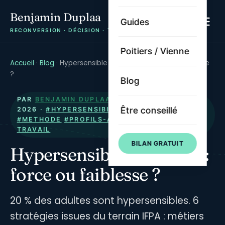
Benjamin Duplaa
Guides
RECONVERSION · DÉCISION · TRAJECTOIRE
Poitiers / Vienne
Accueil
·
Blog
·
Hypersensible au travail : force ou faiblesse
?
Blog
PAR
BENJAMIN DUPLAA
· PUBLIÉ LE
25 MAI
Être conseillé
2026
·
#HYPERSENSIBILITE
#RECONVERSION
#METHODE
#PROFILS-ATYPIQUES
#SENS-AU-
TRAVAIL
BILAN GRATUIT
Hypersensible au travail :
force ou faiblesse ?
20 % des adultes sont hypersensibles. 6
stratégies issues du terrain IFPA : métiers